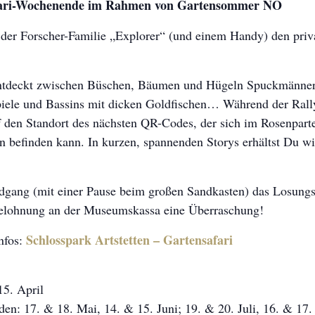
afari-Wochenende im Rahmen von Gartensommer NÖ
er Forscher-Familie „Explorer“ (und einem Handy) den priv
entdeckt zwischen Büschen, Bäumen und Hügeln Spuckmänner,
piele und Bassins mit dicken Goldfischen… Während der Rall
 den Standort des nächsten QR-Codes, der sich im Rosenpart
n befinden kann. In kurzen, spannenden Storys erhältst Du w
ang (mit einer Pause beim großen Sandkasten) das Losungs
 Belohnung an der Museumskassa eine Überraschung!
Schlosspark Artstetten – Gartensafari
nfos:
15. April
n: 17. & 18. Mai, 14. & 15. Juni; 19. & 20. Juli, 16. & 17.