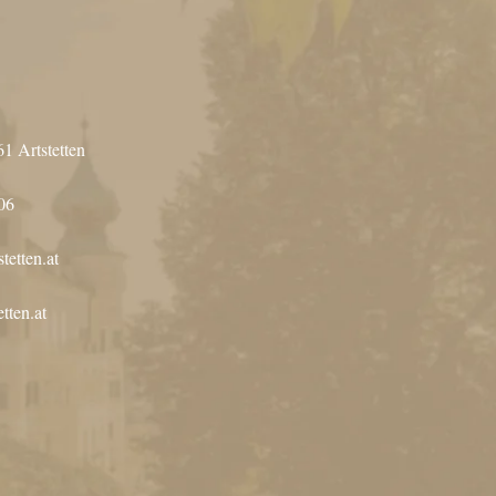
61 Artstetten
06
tetten.at
tten.at