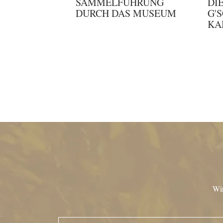
SAMMELFÜHRUNG
DI
DURCH DAS MUSEUM
G'
KA
Wir