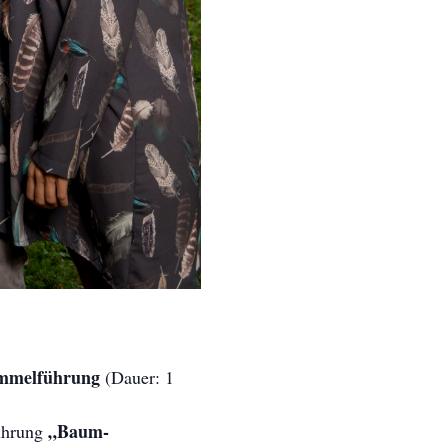
mmelführung
(Dauer: 1
„Baum-
führung