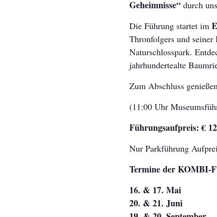
Geheimnisse“
durch uns
E
Die Führung startet im
Thronfolgers und seiner 
Naturschlosspark. Entdec
jahrhundertealte Baumri
Zum Abschluss genießen
(11:00 Uhr Museumsführ
Führungsaufpreis
: € 1
Nur Parkführung Aufprei
Termine der KOMBI-Fü
16. & 17. Mai
20. & 21. Juni
19. & 20. September