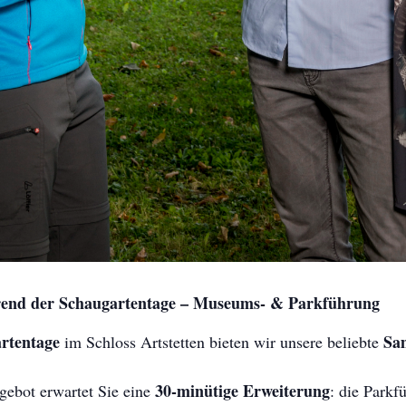
nd der Schaugartentage – Museums- & Parkführung
rtentage
Sa
im Schloss Artstetten bieten wir unsere beliebte
30-minütige Erweiterung
gebot erwartet Sie eine
: die Park