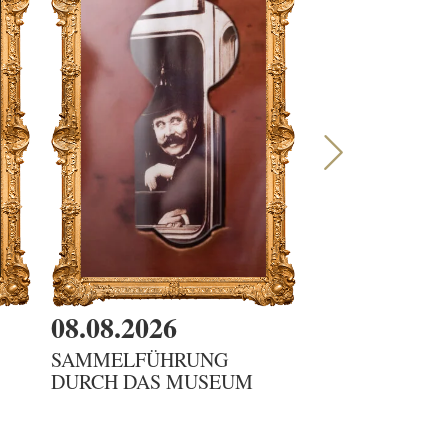
08.08.2026
08.08.2026
SAMMELFÜHRUNG
DIENSTBOTE
DURCH DAS MUSEUM
G'SCHICHTEN 
KAMMERFRA