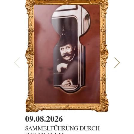
09.08.2026
09.08
SAMMELFÜHRUNG DURCH
DER G