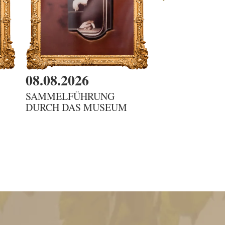
08.08.2026
08.08.2026
SAMMELFÜHRUNG
DIENSTBOTE
DURCH DAS MUSEUM
G'SCHICHTEN 
KAMMERFRA