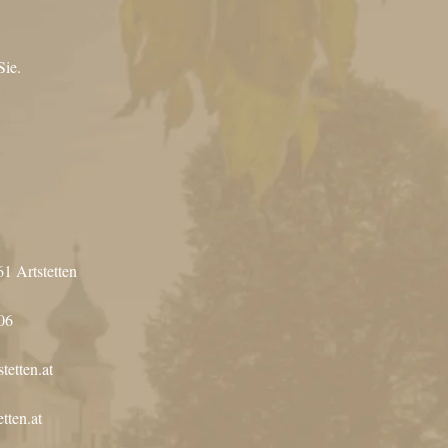
Sie.
61 Artstetten
06
tetten.at
tten.at