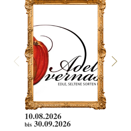
10.08.2026
10.08
30.09.2026
bis
DIENS