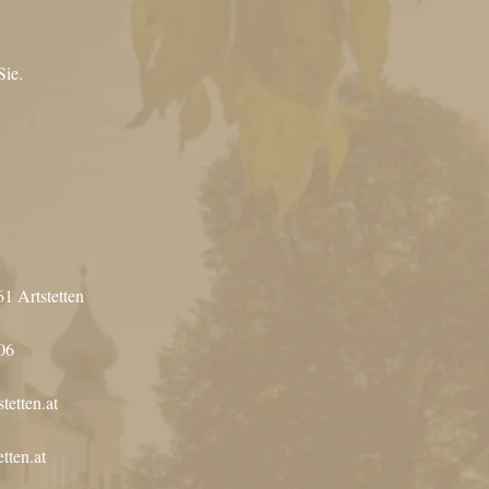
Sie.
61 Artstetten
06
tetten.at
tten.at