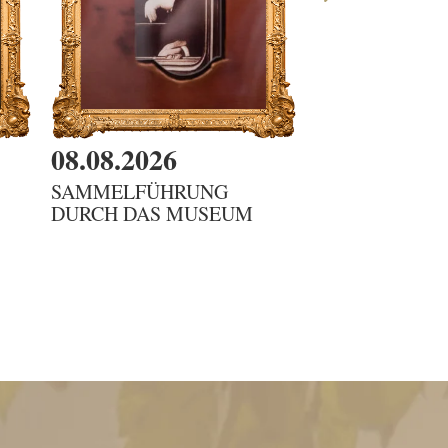
08.08.2026
08.08.2026
SAMMELFÜHRUNG
DIENSTBOTE
DURCH DAS MUSEUM
G'SCHICHTEN 
KAMMERFRA