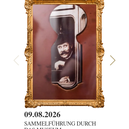
09.08.2026
09.08
SAMMELFÜHRUNG DURCH
DER G