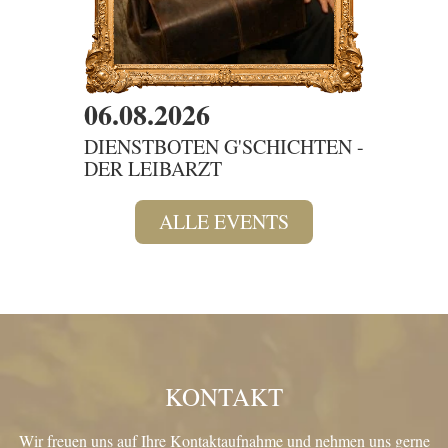
06.08.2026
07.08
DIENSTBOTEN G'SCHICHTEN -
SAMM
DER LEIBARZT
DAS 
ALLE EVENTS
KONTAKT
Wir freuen uns auf Ihre Kontaktaufnahme und nehmen uns gerne