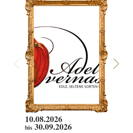
10.08.2026
10.08
30.09.2026
bis
DIENS