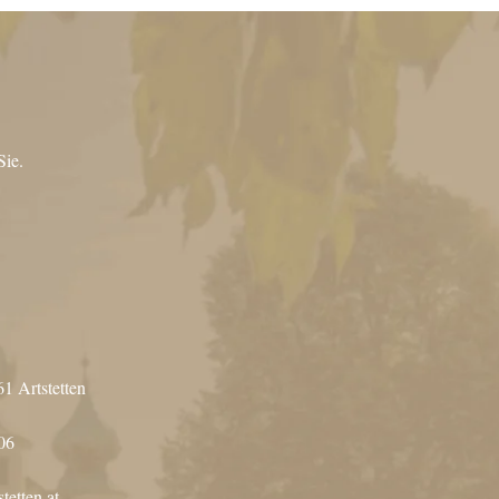
Sie.
61 Artstetten
06
tetten.at