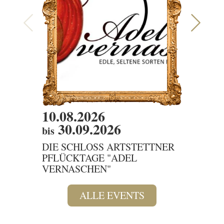
10.08.2026
10.08
30.09.2026
bis
DIENS
DIE G
DIE SCHLOSS ARTSTETTNER
PFLÜCKTAGE "ADEL
VERNASCHEN"
ALLE EVENTS