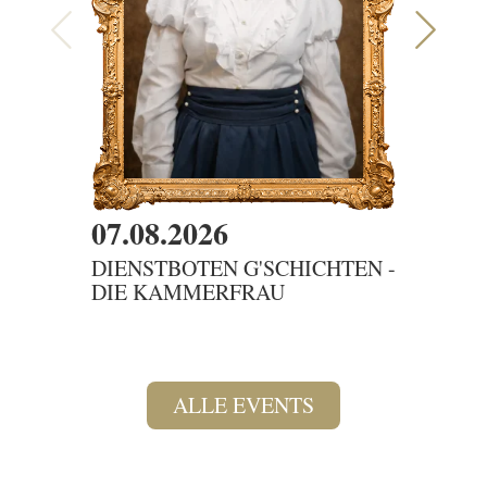
07.08.2026
08.08
DIENSTBOTEN G'SCHICHTEN -
SAMM
DIE KAMMERFRAU
DAS 
ALLE EVENTS