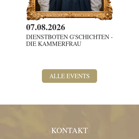
07.08.2026
08.08
DIENSTBOTEN G'SCHICHTEN -
SAMM
DIE KAMMERFRAU
DAS 
ALLE EVENTS
KONTAKT