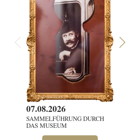
07.08.2026
07.08
SAMMELFÜHRUNG DURCH
DIENS
DAS MUSEUM
DIE K