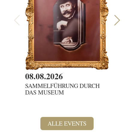
08.08.2026
08.08
SAMMELFÜHRUNG DURCH
DIENS
DAS MUSEUM
DIE K
ALLE EVENTS