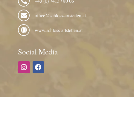
+43 (0) 7413 / 80 06
office@schloss-artstetten.at
www.schloss-artstetten.at
Social Media