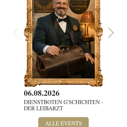
06.08.2026
07.08
DIENSTBOTEN G'SCHICHTEN -
SAMM
DER LEIBARZT
DAS 
ALLE EVENTS