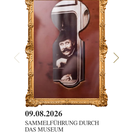
09.08.2026
09.08
SAMMELFÜHRUNG DURCH
DER G
DAS MUSEUM