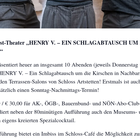
erbst-Theater „HENRY V. – EIN SCHLAGABTAUSCH U
“
sentiert heuer an insgesamt 10 Abenden (jeweils Donnerstag
HENRY V. – Ein Schlagabtausch um die Kirschen in Nachbars
en Terrassen-Salons von Schloss Artstetten! Erstmals ist auc
usätzlich einen Sonntag-Nachmittags-Termin!
0 / € 30,00 für AK-, ÖGB-, Bauernbund- und NÖN-Abo-Club-M
iert neben der 80minütigen Aufführung auch den Museums- un
eigens kreierten Spezialcocktail.
führung bietet ein Imbiss im Schloss-Café die Möglichkeit 