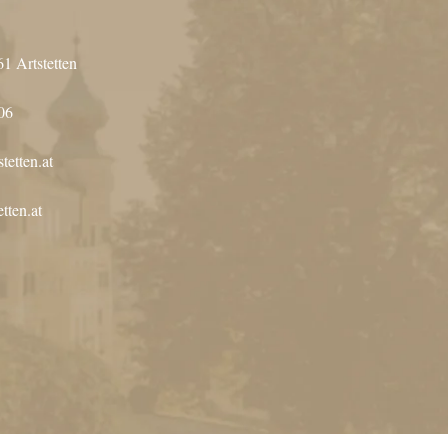
61 Artstetten
06
tetten.at
tten.at