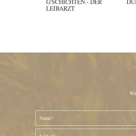
G'SCHICHTEN - DER
DU
LEIBARZT
Wir