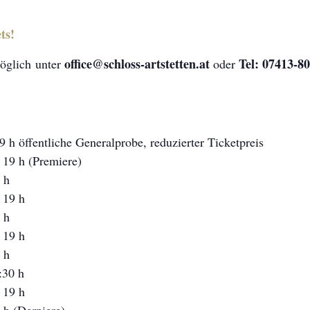
ts!
office@schloss-artstetten.at
Tel: 07413-8
öglich
unter
oder
 h öffentliche Generalprobe, reduzierter Ticketpreis
 19 h (Premiere)
 h
 19 h
 h
 19 h
 h
:30 h
 19 h