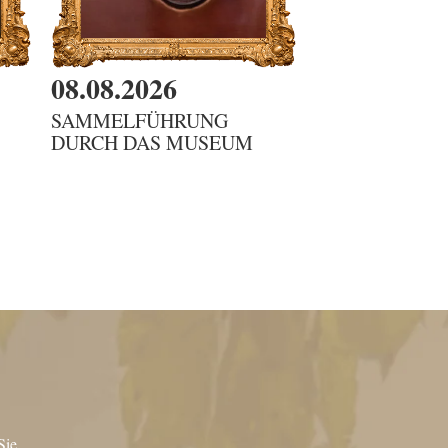
08.08.2026
08.08.2026
SAMMELFÜHRUNG
DIENSTBOTE
DURCH DAS MUSEUM
G'SCHICHTEN 
KAMMERFRA
Sie.