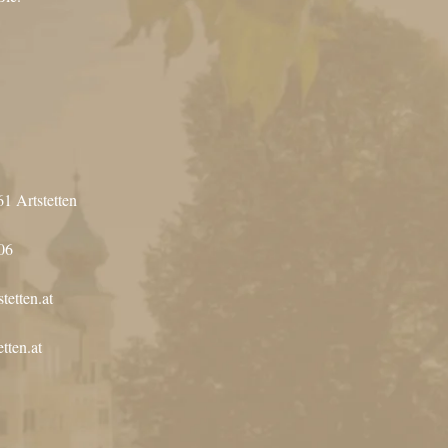
61 Artstetten
06
tetten.at
tten.at