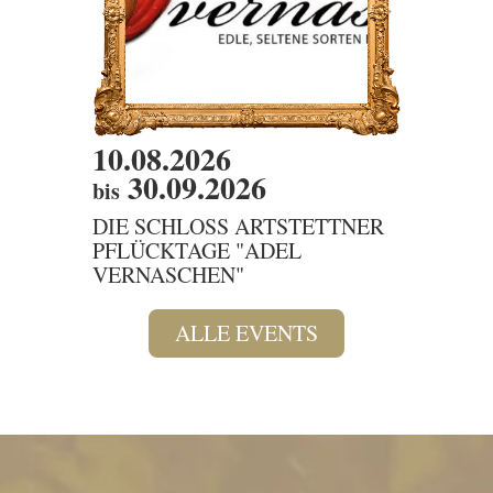
10.08.2026
10.08
30.09.2026
bis
DIENS
DIE G
DIE SCHLOSS ARTSTETTNER
PFLÜCKTAGE "ADEL
VERNASCHEN"
ALLE EVENTS