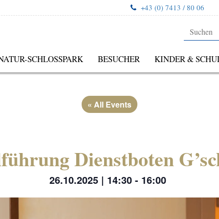
+43 (0) 7413 / 80 06
NATUR-SCHLOSSPARK
BESUCHER
KINDER & SCHU
« All Events
lführung Dienstboten G’sc
26.10.2025 | 14:30
-
16:00